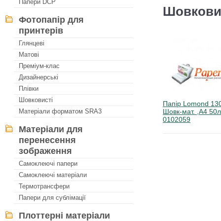
Папери DCP
Шовковис
Фотопапір для
принтерів
Глянцеві
Матові
Преміум-клас
Дизайнерські
Плівки
Шовковисті
Папір Lomond 130
Шовк-мат. ,А4 50л
Матеріали форматом SRA3
0102059
Матеріали для
перенесення
зображення
Самоклеючі папери
Самоклеючі матеріали
Термотрансфери
Папери для сублімації
Плоттерні матеріали