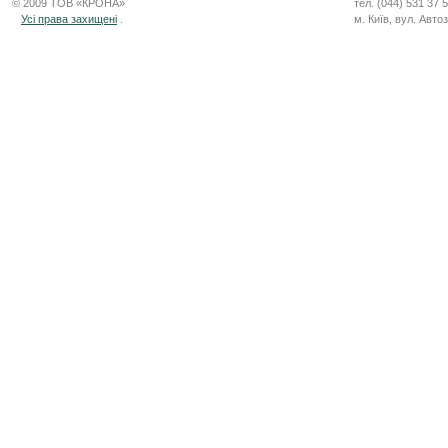
© 2009 ТОВ «КРОНА»
тел. (044) 531 37 
Усі права захищені
.
м. Київ, вул. Авто