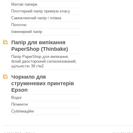
Матові папери
Плоттерний папір преміум класу
Самоклеючий папір і плівка
Полотно
Інженерний папір
Папір для випікання
PaperShop (Thinbake)
Папір PaperShop для випікання,
білий двосторонній силіконізований,
щільністю 39 г/м2
Чорнило для
струменевих принтерів
Epson
Водні
Пігментні
Сублімаційні