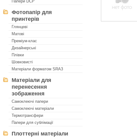
Папери DCP
Фотопапір для
принтерів
Глянцеві
Матові
Преміум-клас
Дизайнерські
Плівки
Шовковисті
Матеріали форматом SRA3
Матеріали для
перенесення
зображення
Самоклеючі папери
Самоклеючі матеріали
Термотрансфери
Папери для сублімації
Плоттерні матеріали