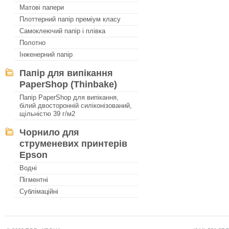
Матові папери
Плоттерний папір преміум класу
Самоклеючий папір і плівка
Полотно
Інженерний папір
Папір для випікання
PaperShop (Thinbake)
Папір PaperShop для випікання,
білий двосторонній силіконізований,
щільністю 39 г/м2
Чорнило для
струменевих принтерів
Epson
Водні
Пігментні
Сублімаційні