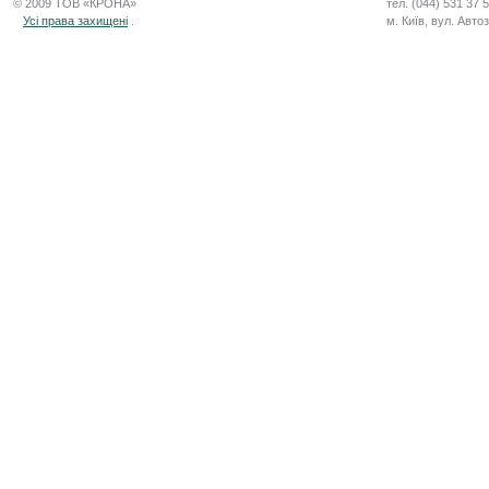
© 2009 ТОВ «КРОНА»
тел. (044) 531 37 
Усі права захищені
.
м. Київ, вул. Авто