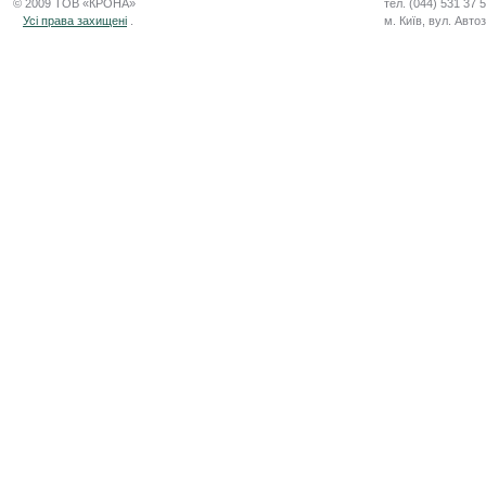
© 2009 ТОВ «КРОНА»
тел. (044) 531 37 
Усі права захищені
.
м. Київ, вул. Авто