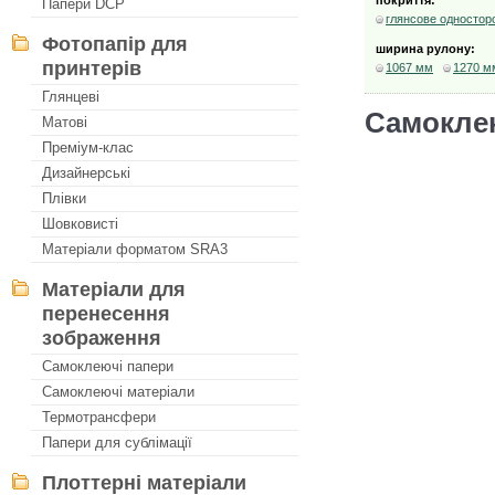
покриття:
Папери DCP
глянсове одностор
Фотопапір для
ширина рулону:
принтерів
1067 мм
1270 м
Глянцеві
Самоклею
Матові
Преміум-клас
Дизайнерські
Плівки
Шовковисті
Матеріали форматом SRA3
Матеріали для
перенесення
зображення
Самоклеючі папери
Самоклеючі матеріали
Термотрансфери
Папери для сублімації
Плоттерні матеріали