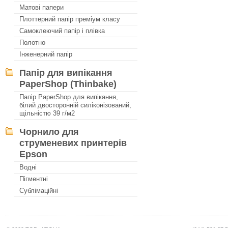
Матові папери
Плоттерний папір преміум класу
Самоклеючий папір і плівка
Полотно
Інженерний папір
Папір для випікання
PaperShop (Thinbake)
Папір PaperShop для випікання,
білий двосторонній силіконізований,
щільністю 39 г/м2
Чорнило для
струменевих принтерів
Epson
Водні
Пігментні
Сублімаційні