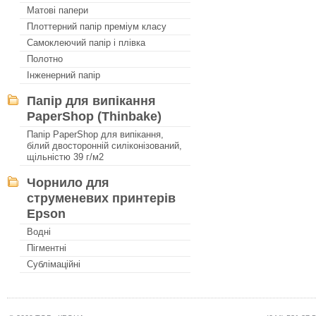
Матові папери
Плоттерний папір преміум класу
Самоклеючий папір і плівка
Полотно
Інженерний папір
Папір для випікання
PaperShop (Thinbake)
Папір PaperShop для випікання,
білий двосторонній силіконізований,
щільністю 39 г/м2
Чорнило для
струменевих принтерів
Epson
Водні
Пігментні
Сублімаційні