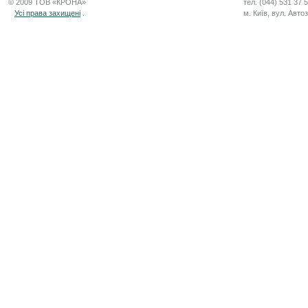
© 2009 ТОВ «КРОНА»
тел. (044) 531 37 
Усі права захищені
.
м. Київ, вул. Авто