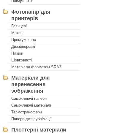
Папери DCP
Фотопапір для
принтерів
Глянцеві
Матові
Преміум-клас
Дизайнерські
Плівки
Шовковисті
Матеріали форматом SRA3
Матеріали для
перенесення
зображення
Самоклеючі папери
Самоклеючі матеріали
Термотрансфери
Папери для сублімації
Плоттерні матеріали