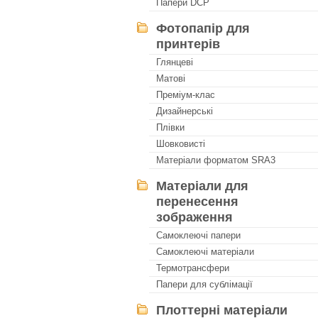
Папери DCP
Фотопапір для
принтерів
Глянцеві
Матові
Преміум-клас
Дизайнерські
Плівки
Шовковисті
Матеріали форматом SRA3
Матеріали для
перенесення
зображення
Самоклеючі папери
Самоклеючі матеріали
Термотрансфери
Папери для сублімації
Плоттерні матеріали