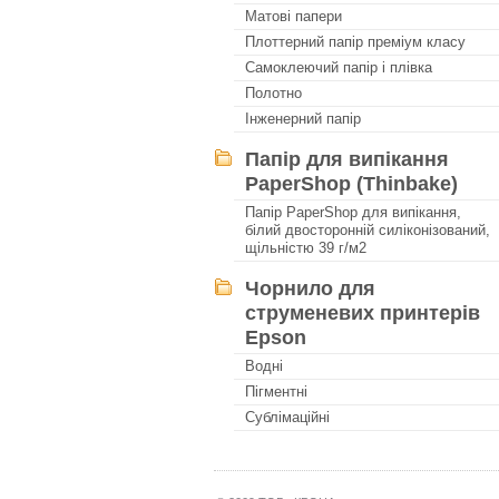
Матові папери
Плоттерний папір преміум класу
Самоклеючий папір і плівка
Полотно
Інженерний папір
Папір для випікання
PaperShop (Thinbake)
Папір PaperShop для випікання,
білий двосторонній силіконізований,
щільністю 39 г/м2
Чорнило для
струменевих принтерів
Epson
Водні
Пігментні
Сублімаційні