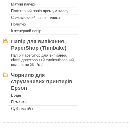
Матові папери
Плоттерний папір преміум класу
Самоклеючий папір і плівка
Полотно
Інженерний папір
Папір для випікання
PaperShop (Thinbake)
Папір PaperShop для випікання,
білий двосторонній силіконізований,
щільністю 39 г/м2
Чорнило для
струменевих принтерів
Epson
Водні
Пігментні
Сублімаційні