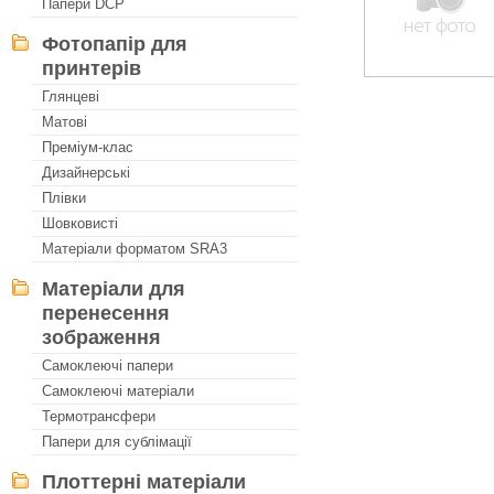
Папери DCP
Фотопапір для
принтерів
Глянцеві
Матові
Преміум-клас
Дизайнерські
Плівки
Шовковисті
Матеріали форматом SRA3
Матеріали для
перенесення
зображення
Самоклеючі папери
Самоклеючі матеріали
Термотрансфери
Папери для сублімації
Плоттерні матеріали