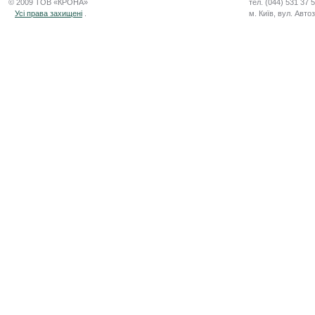
© 2009 ТОВ «КРОНА»
тел. (044) 531 37 
Усі права захищені
.
м. Київ, вул. Авто