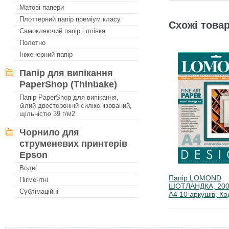
Матові папери
Плоттерний папір преміум класу
Схожі товар
Самоклеючий папір і плівка
Полотно
Інженерний папір
Папір для випікання
PaperShop (Thinbake)
Папір PaperShop для випікання,
білий двосторонній силіконізований,
щільністю 39 г/м2
Чорнило для
струменевих принтерів
Epson
Водні
Папір LOMOND
Пігментні
ШОТЛАНДКА, 200г
Сублімаційні
А4 10 аркушів, Ко