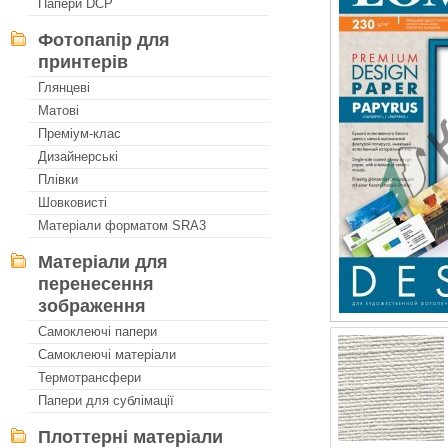
Папери DCP
Фотопапір для
принтерів
Глянцеві
Матові
Преміум-клас
Дизайнерські
Плівки
Шовковисті
Матеріали форматом SRA3
Матеріали для
перенесення
зображення
Самоклеючі папери
Самоклеючі матеріали
Термотрансфери
Папери для сублімації
Плоттерні матеріали