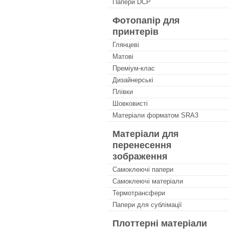
Папери DCP
Фотопапір для
принтерів
Глянцеві
Матові
Преміум-клас
Дизайнерські
Плівки
Шовковисті
Матеріали форматом SRA3
Матеріали для
перенесення
зображення
Самоклеючі папери
Самоклеючі матеріали
Термотрансфери
Папери для сублімації
Плоттерні матеріали