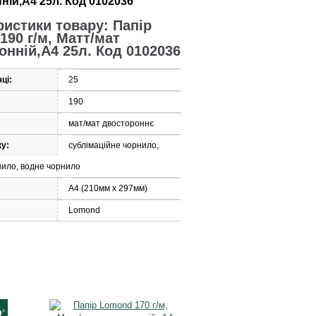
ній,А4 25л. Код 0102036
ристики товару: Папір
190 г/м, Матт/мат
онній,А4 25л. Код 0102036
ці:
25
190
мат/мат двостороннє
ку:
сублімаційне чорнило,
нило, водне чорнило
А4 (210мм x 297мм)
Lomond