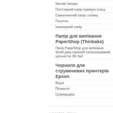
Матові папери
Плоттерний папір преміум класу
Самоклеючий папір і плівка
Полотно
Інженерний папір
Папір для випікання
PaperShop (Thinbake)
Папір PaperShop для випікання,
білий двосторонній силіконізований,
щільністю 39 г/м2
Чорнило для
струменевих принтерів
Epson
Водні
Пігментні
Сублімаційні