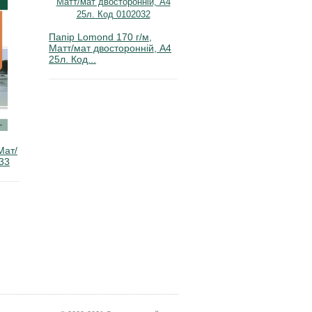
Папір Lomond 170 г/м,
Матт/мат двосторонній, А4
25л. Код...
Мат/
033