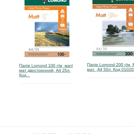
Папір Lomond 200 г/м, 
Папір Lomond 100 г/м, мат/
мат. ,А4 50л. Код 0102
мат двосторонній, А4 25л.
Код...