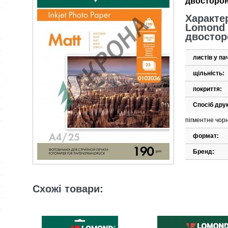
двосторон
Характе
Lomond 
двостор
листів у пач
щільність:
покриття:
Спосіб дру
пігментне чор
формат:
Бренд:
Схожі товари: