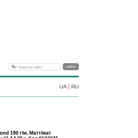
UA
|
RU
nd 190 г/м, Матт/мат