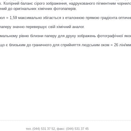
 Колірний баланс сірого зображення, надрукованого пігментним чорнил
жений до оригінальних хімічних фотопаперів.
пол = 1,59 максимально збігається з еталонною прямою градієнта оптичн
аперу значно перевершує свій хімічний аналог.
мальному рівню білизни паперу для друку зображень фотографічної якос
що є близьким до граничного для сприйняття людським оком = 26 лін/мм,
тел. (044) 531 37 52, факс: (044) 531 37 45