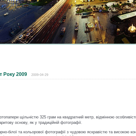
т Року 2009
2009-04-29
топапери щільністю 325 грам на квадратний метр, відмінною особливіст
ритову основу, як у традиційній фотографії.
рно-білої та кольорової фотографії з чудовою яскравістю та високою кон