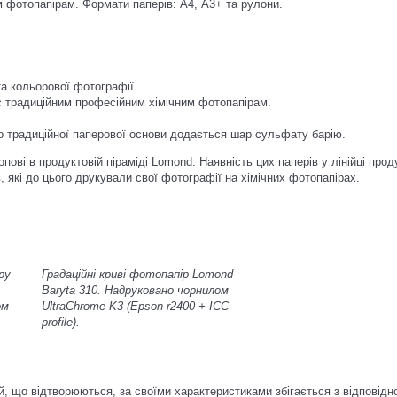
 фотопапірам. Формати паперів: А4, А3+ та рулони.
та кольорової фотографії.
є традиційним професійним хімічним фотопапірам.
о традиційної паперової основи додається шар сульфату барію.
пові в продуктовій піраміді Lomond. Наявність цих паперів у лінійці пр
 які до цього друкували свої фотографії на хімічних фотопапірах.
ру
Градаційні криві фотопапір Lomond
Baryta 310.
Надруковано чорнилом
ом
UltraChrome K3 (Epson r2400 + ICC
profile).
й, що відтворюються, за своїми характеристиками збігається з відповід