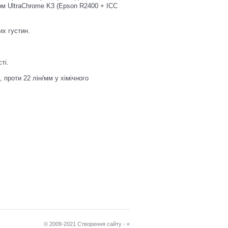
ом UltraChrome K3 (Epson R2400 + ICC
их густин.
ті.
 проти 22 лін/мм у хімічного
© 2009-2021 Створення сайту - «