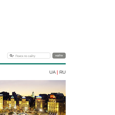
UA
|
RU