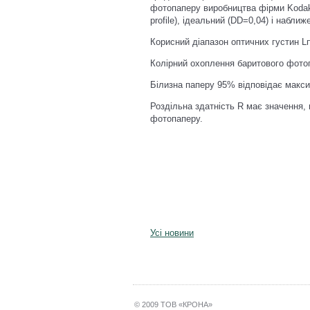
фотопаперу виробництва фірми Kodak.
profile), ідеальний (DD=0,04) і набли
Корисний діапазон оптичних густин L
Колірний охоплення баритового фотоп
Білизна паперу 95% відповідає макси
Роздільна здатність R має значення, 
фотопаперу.
Усі новини
© 2009 ТОВ «КРОНА»