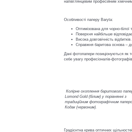
напівглянцевим професійним хімічним
Особливості паперу Baryta:
Оптимізована для чорно-білої 
Поверхня найбільше відповіда
Висока довговічність відбитків.
Справжня баритова основа – д
Дані фотопапери позиціонуються як то
себе увагу професіоналів-фотографів,
Колірне охоплення баритового папе
Lomond Gold
(білим) у порівнянні з
традиційним
фотографічним папер
Кодак (червоним).
Градієнтна крива оптичних щільносте